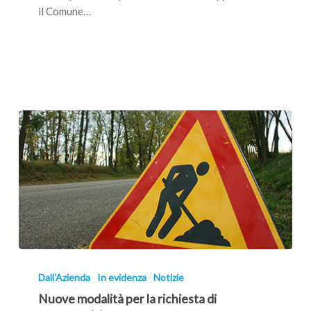
casa
il Comune…
tua!
Nuove
modalità
Dall'Azienda
In evidenza
Notizie
per
Nuove modalità per la richiesta di
la