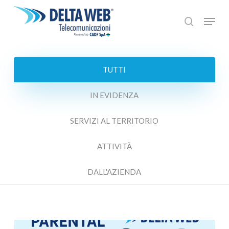
Skip
Menu
to
search
main
Close
content
Menu
TUTTI
IN EVIDENZA
SERVIZI AL TERRITORIO
ATTIVITÀ
DALL'AZIENDA