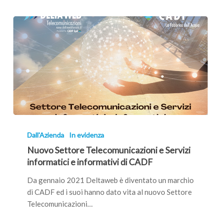
Nuovo
Settore
Dall'Azienda
In evidenza
Telecomunicazioni
Nuovo Settore Telecomunicazioni e Servizi
e
informatici e informativi di CADF
Servizi
informatici
Da gennaio 2021 Deltaweb è diventato un marchio
e
di CADF ed i suoi hanno dato vita al nuovo Settore
informativi
Telecomunicazioni…
di