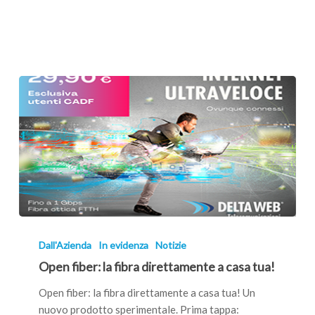
CADF
Open
fiber:
Dall'Azienda
In evidenza
Notizie
la
Open fiber: la fibra direttamente a casa tua!
fibra
direttamente
Open fiber: la fibra direttamente a casa tua! Un
a
nuovo prodotto sperimentale. Prima tappa: