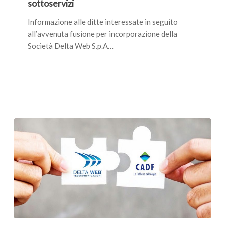
sottoservizi
richiesta
di
Informazione alle ditte interessate in seguito
sottoservizi
all’avvenuta fusione per incorporazione della
Società Delta Web S.p.A…
FUSIONE