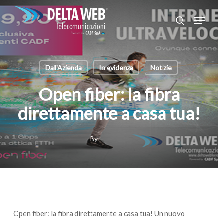
Skip
Menu
to
search
main
Close
content
Menu
Dall'Azienda
In evidenza
Notizie
Open fiber: la fibra
direttamente a casa tua!
By
Open fiber: la fibra direttamente a casa tua! Un nuovo