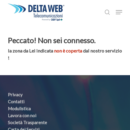
Skip
Menu
to
search
main
Close
content
Menu
Peccato! Non sei connesso.
la zona da Lei indicata
non è coperta
dal nostro servizio
!
Privacy
Contatti
Modulistica
Lavora con noi
Società Trasparente
Carta dei Servizi